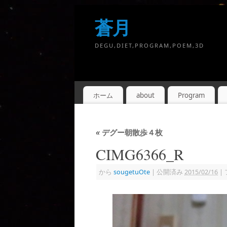
蒼月
DEGU,DIET,PROGRAM,POEM,3D
ホーム
about
Program
«
デグー朝散歩４枚
CIMG6366_R
から
sougetuOte
|
公開済み
2015/02/16
|