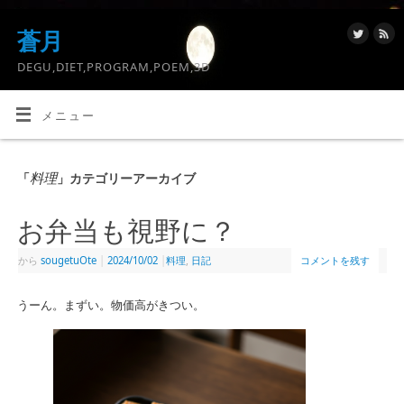
蒼月
DEGU,DIET,PROGRAM,POEM,3D
メニュー
料理
「
」カテゴリーアーカイブ
お弁当も視野に？
から
sougetuOte
|
2024/10/02
|
料理
,
日記
コメントを残す
うーん。まずい。物価高がきつい。