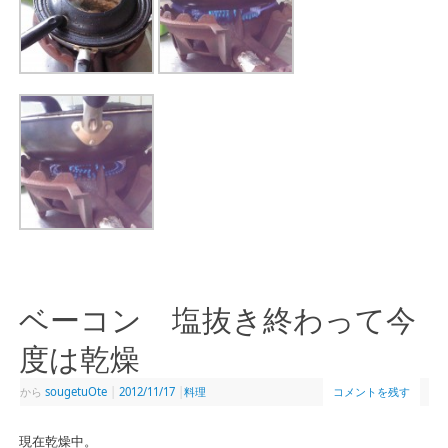
ベーコン 塩抜き終わって今
度は乾燥
から
sougetuOte
|
2012/11/17
|
料理
コメントを残す
現在乾燥中。