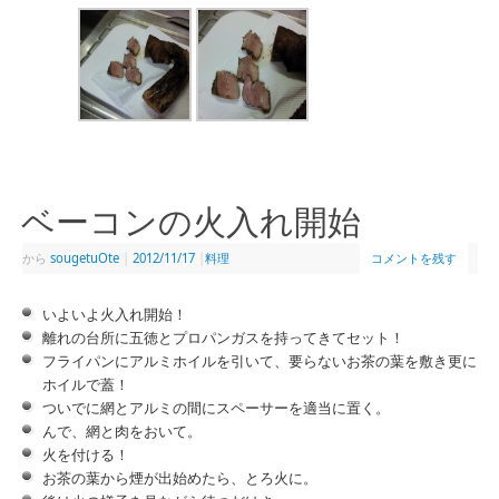
ベーコンの火入れ開始
から
sougetuOte
|
2012/11/17
|
料理
コメントを残す
いよいよ火入れ開始！
離れの台所に五徳とプロパンガスを持ってきてセット！
フライパンにアルミホイルを引いて、要らないお茶の葉を敷き更に
ホイルで蓋！
ついでに網とアルミの間にスペーサーを適当に置く。
んで、網と肉をおいて。
火を付ける！
お茶の葉から煙が出始めたら、とろ火に。