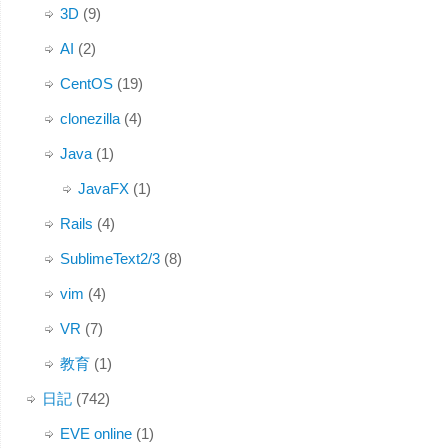
3D
(9)
AI
(2)
CentOS
(19)
clonezilla
(4)
Java
(1)
JavaFX
(1)
Rails
(4)
SublimeText2/3
(8)
vim
(4)
VR
(7)
教育
(1)
日記
(742)
EVE online
(1)