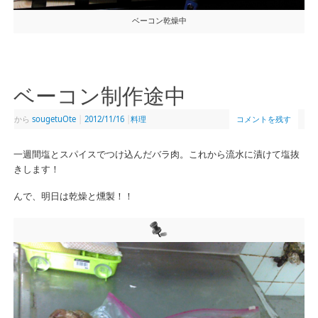
ベーコン乾燥中
ベーコン制作途中
から
sougetuOte
|
2012/11/16
|
料理
コメントを残す
一週間塩とスパイスでつけ込んだバラ肉。これから流水に漬けて塩抜
きします！
んで、明日は乾燥と燻製！！