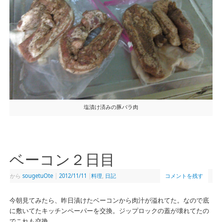
塩漬け済みの豚バラ肉
ベーコン２日目
から
sougetuOte
|
2012/11/11
|
料理
,
日記
コメントを残す
今朝見てみたら、昨日漬けたベーコンから肉汁が溢れてた。なので底
に敷いてたキッチンペーパーを交換。ジップロックの蓋が壊れてたの
でこれも交換。