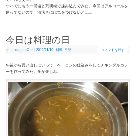
ついでにもう一回塩と荒胡椒で揉み込んでみた。今回はアルコールを
使ってないので、清潔さには気をつけないと……。
今日は料理の日
から
sougetuOte
|
2012/11/10
|
料理
,
日記
コメントを残す
午後から買い出しにいって、ベーコンの仕込みをしてチキンダルカレ
ーを作ってみた。夜が楽しみ。