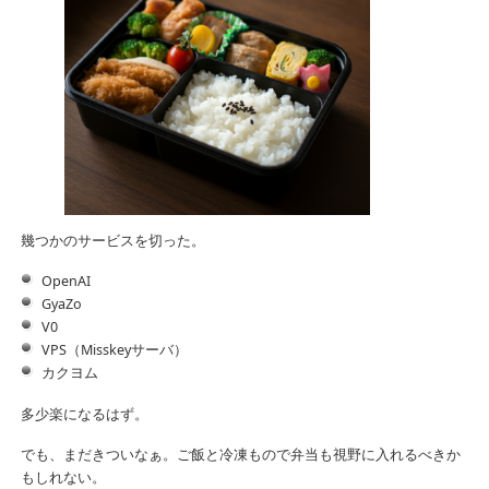
幾つかのサービスを切った。
OpenAI
GyaZo
V0
VPS（Misskeyサーバ）
カクヨム
多少楽になるはず。
でも、まだきついなぁ。ご飯と冷凍もので弁当も視野に入れるべきか
もしれない。