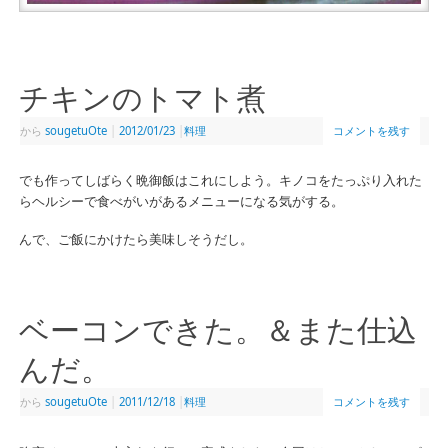
チキンのトマト煮
から
sougetuOte
|
2012/01/23
|
料理
コメントを残す
でも作ってしばらく晩御飯はこれにしよう。キノコをたっぷり入れた
らヘルシーで食べがいがあるメニューになる気がする。
んで、ご飯にかけたら美味しそうだし。
ベーコンできた。＆また仕込
んだ。
から
sougetuOte
|
2011/12/18
|
料理
コメントを残す