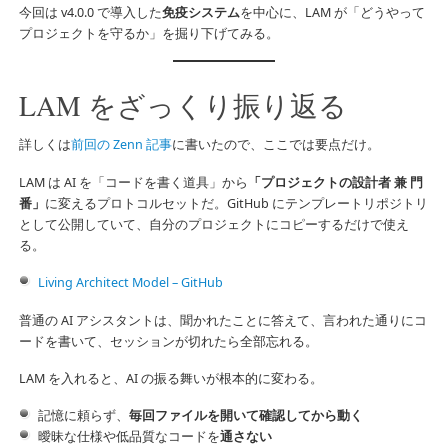
今回は v4.0.0 で導入した
免疫システム
を中心に、LAM が「どうやって
プロジェクトを守るか」を掘り下げてみる。
LAM をざっくり振り返る
詳しくは
前回の Zenn 記事
に書いたので、ここでは要点だけ。
LAM は AI を「コードを書く道具」から
「プロジェクトの設計者 兼 門
番」
に変えるプロトコルセットだ。GitHub にテンプレートリポジトリ
として公開していて、自分のプロジェクトにコピーするだけで使え
る。
Living Architect Model – GitHub
普通の AI アシスタントは、聞かれたことに答えて、言われた通りにコ
ードを書いて、セッションが切れたら全部忘れる。
LAM を入れると、AI の振る舞いが根本的に変わる。
記憶に頼らず、
毎回ファイルを開いて確認してから動く
曖昧な仕様や低品質なコードを
通さない