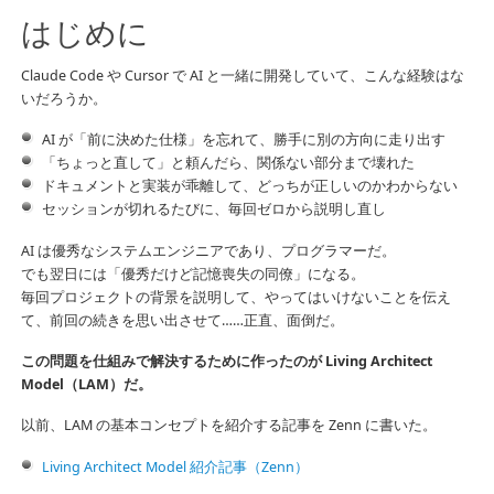
はじめに
Claude Code や Cursor で AI と一緒に開発していて、こんな経験はな
いだろうか。
AI が「前に決めた仕様」を忘れて、勝手に別の方向に走り出す
「ちょっと直して」と頼んだら、関係ない部分まで壊れた
ドキュメントと実装が乖離して、どっちが正しいのかわからない
セッションが切れるたびに、毎回ゼロから説明し直し
AI は優秀なシステムエンジニアであり、プログラマーだ。
でも翌日には「優秀だけど記憶喪失の同僚」になる。
毎回プロジェクトの背景を説明して、やってはいけないことを伝え
て、前回の続きを思い出させて……正直、面倒だ。
この問題を仕組みで解決するために作ったのが Living Architect
Model（LAM）だ。
以前、LAM の基本コンセプトを紹介する記事を Zenn に書いた。
Living Architect Model 紹介記事（Zenn）