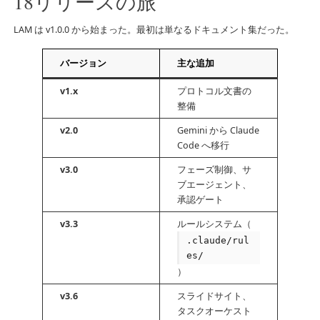
18リリースの旅
LAM は v1.0.0 から始まった。最初は単なるドキュメント集だった。
バージョン
主な追加
v1.x
プロトコル文書の
整備
v2.0
Gemini から Claude
Code へ移行
v3.0
フェーズ制御、サ
ブエージェント、
承認ゲート
v3.3
ルールシステム（
.claude/rul
es/
）
v3.6
スライドサイト、
タスクオーケスト