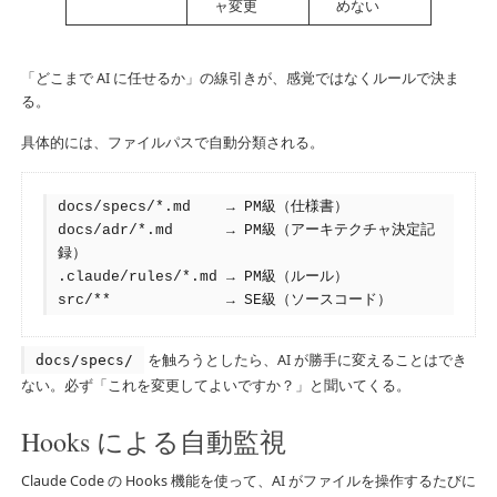
ャ変更
めない
「どこまで AI に任せるか」の線引きが、感覚ではなくルールで決ま
る。
具体的には、ファイルパスで自動分類される。
docs/specs/*.md    → PM級（仕様書）

docs/adr/*.md      → PM級（アーキテクチャ決定記
録）

.claude/rules/*.md → PM級（ルール）

src/**             → SE級（ソースコード）
を触ろうとしたら、AI が勝手に変えることはでき
docs/specs/
ない。必ず「これを変更してよいですか？」と聞いてくる。
Hooks による自動監視
Claude Code の Hooks 機能を使って、AI がファイルを操作するたびに