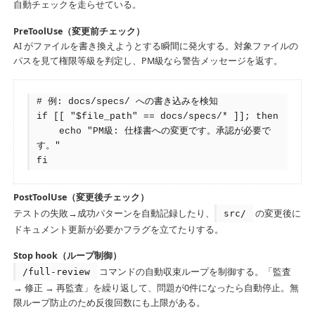
自動チェックを走らせている。
PreToolUse（変更前チェック）
AI がファイルを書き換えようとする瞬間に発火する。対象ファイルの
パスを見て権限等級を判定し、PM級なら警告メッセージを返す。
# 例: docs/specs/ への書き込みを検知

if [[ "$file_path" == docs/specs/* ]]; then

    echo "PM級: 仕様書への変更です。承認が必要で
す。"

fi
PostToolUse（変更後チェック）
テストの失敗→成功パターンを自動記録したり、
の変更後に
src/
ドキュメント更新が必要かフラグを立てたりする。
Stop hook（ループ制御）
コマンドの自動収束ループを制御する。「監査
/full-review
→ 修正 → 再監査」を繰り返して、問題が0件になったら自動停止。無
限ループ防止のため反復回数にも上限がある。