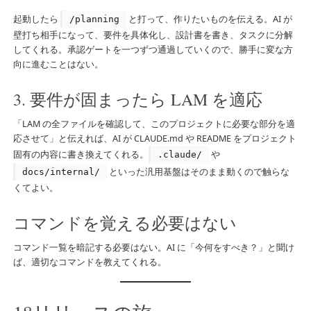
起動したら
と打って、作りたいものを伝える。AI が
/planning
壁打ち相手になって、要件を具体化し、設計書を書き、タスクに分解
してくれる。承認ゲートを一つずつ通過していくので、勝手に変な方
向に進むことはない。
3. 要件が固まったら LAM を適応
「LAM の全ファイルを確認して、このプロジェクトに必要な部分を適
応させて」と伝えれば、AI が CLAUDE.md や README をプロジェクト
固有の内容に書き換えてくれる。
や
.claude/
といった汎用基盤はそのまま動くので触らな
docs/internal/
くてよい。
コマンドを覚える必要はない
コマンド一覧を暗記する必要はない。AI に「今何をすべき？」と聞け
ば、適切なコマンドを教えてくれる。