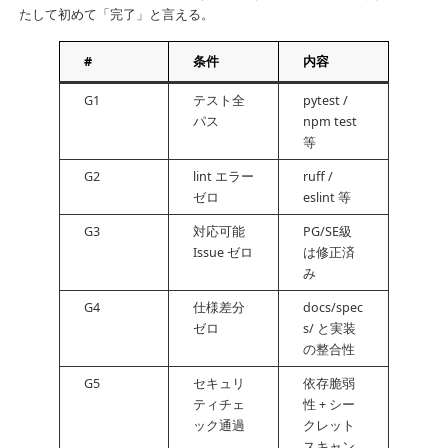
たして初めて「完了」と言える。
#
条件
内容
G1
テスト全
pytest /
パス
npm test
等
G2
lint エラー
ruff /
ゼロ
eslint 等
G3
対応可能
PG/SE級
Issue ゼロ
は修正済
み
G4
仕様差分
docs/spec
ゼロ
s/ と実装
の整合性
G5
セキュリ
依存脆弱
ティチェ
性 + シー
ック通過
クレット
スキャン