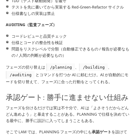
TDD（テスト駆動開発）を厳守
テストを先に書いてから実装する Red-Green-Refactor サイクル
仕様書なしの実装は禁止
AUDITING（監査フェーズ）
コードレビューと品質チェック
仕様とコードの整合性を検証
問題をリスクレベルで分類（自動修正できるもの / 報告が必要なも
の / 人間の判断が必要なもの）
フェーズの切り替えは
、
、
/planning
/building
とコマンドを打つか AI に頼むだけ。AI が自動的にモ
/auditing
ードを切り替えて、フェーズに合った行動をとってくれる。
承認ゲート: 勝手に進ませない仕組み
フェーズを分けるだけでは実は不十分で、AI は「よさそうだからどん
どん進めよう」と暴走することがある。PLANNING で仕様を決めてい
る最中に、勝手に設計に入ってしまうこともある。
そこで LAM では、PLANNING フェーズの中にも
承認ゲート
を設けて