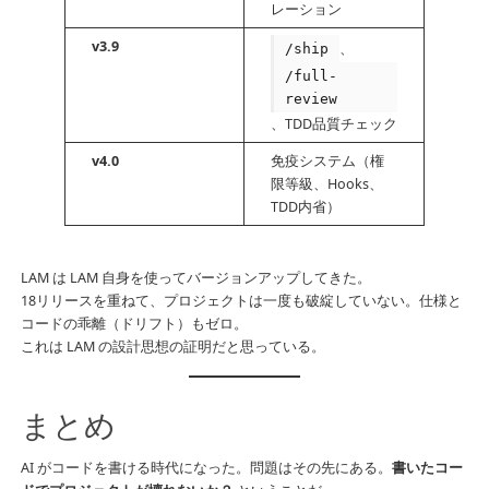
レーション
v3.9
、
/ship
/full-
review
、TDD品質チェック
v4.0
免疫システム（権
限等級、Hooks、
TDD内省）
LAM は LAM 自身を使ってバージョンアップしてきた。
18リリースを重ねて、プロジェクトは一度も破綻していない。仕様と
コードの乖離（ドリフト）もゼロ。
これは LAM の設計思想の証明だと思っている。
まとめ
AI がコードを書ける時代になった。問題はその先にある。
書いたコー