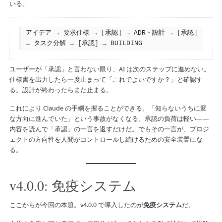
いる。
アイデア → 要求仕様 → [承認] → ADR・設計 → [承認] 
→ タスク分解 → [承認] → BUILDING
ユーザーが「承認」と言わない限り、AI は次のステップに進めない。
仕様書を出力したら一度止まって「これでよいですか？」と確認す
る。設計が終わったらまた止まる。
これにより Claude の手綱を握ることができる。「知らないうちに変
な方向に進んでいた」という事故がなくなる。承認の負荷は軽い――
内容を読んで「承認」の一言を返すだけだ。でもその一言が、プロジ
ェクトの方向性を人間がコントロールし続けるための安全装置にな
る。
v4.0.0: 免疫システム
ここからが今回の本題。v4.0.0 で導入したのが
免疫システム
だ。