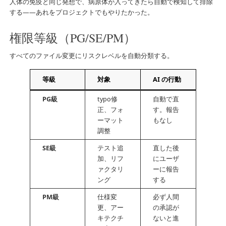
人体の免疫と同じ発想で、病原体が入ってきたら自動で検知して排除
する――あれをプロジェクトでもやりたかった。
権限等級（PG/SE/PM）
すべてのファイル変更にリスクレベルを自動分類する。
等級
対象
AI の行動
PG級
typo修
自動で直
正、フォ
す。報告
ーマット
もなし
調整
SE級
テスト追
直した後
加、リフ
にユーザ
ァクタリ
ーに報告
ング
する
PM級
仕様変
必ず人間
更、アー
の承認が
キテクチ
ないと進