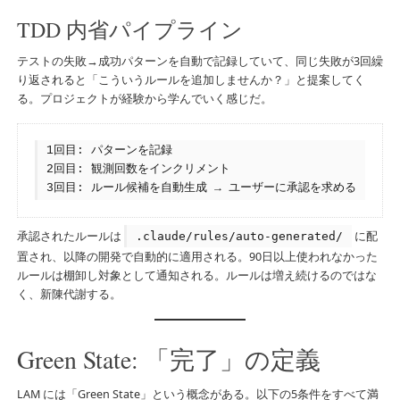
TDD 内省パイプライン
テストの失敗→成功パターンを自動で記録していて、同じ失敗が3回繰
り返されると「こういうルールを追加しませんか？」と提案してく
る。プロジェクトが経験から学んでいく感じだ。
1回目: パターンを記録

2回目: 観測回数をインクリメント

3回目: ルール候補を自動生成 → ユーザーに承認を求める
承認されたルールは
に配
.claude/rules/auto-generated/
置され、以降の開発で自動的に適用される。90日以上使われなかった
ルールは棚卸し対象として通知される。ルールは増え続けるのではな
く、新陳代謝する。
Green State: 「完了」の定義
LAM には「Green State」という概念がある。以下の5条件をすべて満