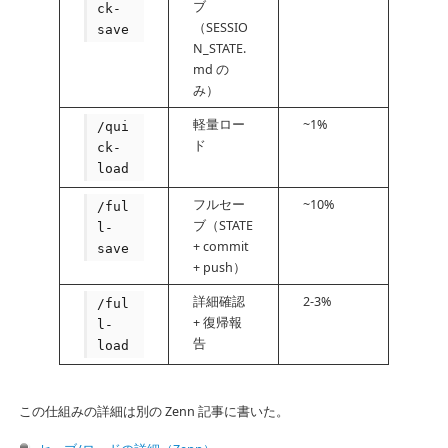
ブ
ck-
（SESSIO
save
N_STATE.
md の
み）
軽量ロー
~1%
/qui
ド
ck-
load
フルセー
~10%
/ful
ブ（STATE
l-
+ commit
save
+ push）
詳細確認
2-3%
/ful
+ 復帰報
l-
告
load
この仕組みの詳細は別の Zenn 記事に書いた。