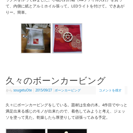
て、内側に紙とアルミホイル張って。LEDライトを付けて。できあが
りー。簡単。
久々のボーンカービング
から
sougetuOte
|
2015/09/27
|
ボーンカービング
コメントを残す
久々にボーンカービングをしている。題材は生命の木。4作目でやっと
満足出来る感じのモノが出来たので、着色してみようと考え、ジェッ
ソを塗って見た。乾燥したら厚塗りして頑張ってみる予定。