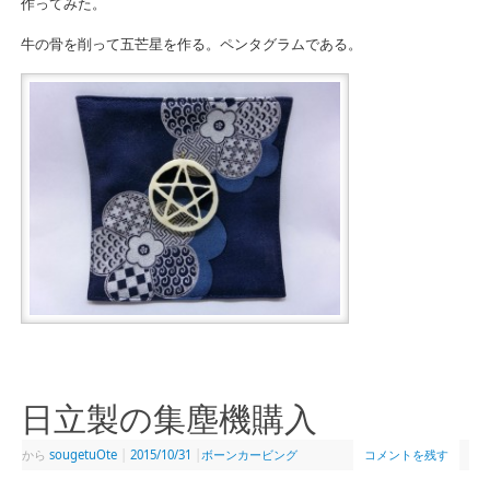
作ってみた。
牛の骨を削って五芒星を作る。ペンタグラムである。
日立製の集塵機購入
から
sougetuOte
|
2015/10/31
|
ボーンカービング
コメントを残す