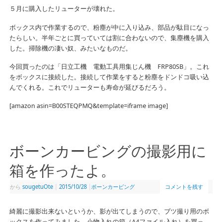
５月に購入したリューターが壊れた。
ボックス内で作業するので、粉塵が中に入り込み、部品が駄目になっ
たらしい。半年ごとに買っていては割に合わないので、集塵機を購入
した。掃除機の凄い奴、みたいなものだ。
今回買ったのは「日立工機 電動工具用集じん機 FRP80SB」。これ
をボックスに接続した。接続して作業をすると粉塵をドンドコ吸い込
んでくれる。これでリューターも寿命が延びるだろう。
[amazon asin=B00STEQPMQ&template=iframe image]
ボーンカービングの撮影用に
箱を作ったよ。
から
sougetuOte
|
2015/10/28
|
ボーンカービング
コメントを残す
綺麗に撮影出来ないというか、影が出てしまうので、ブツ撮り用のボ
ックスを作ってみました。小物入れの箱（A4ファイル入れ）を買っ