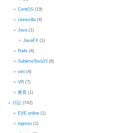
CentOS
(19)
clonezilla
(4)
Java
(1)
JavaFX
(1)
Rails
(4)
SublimeText2/3
(8)
vim
(4)
VR
(7)
教育
(1)
日記
(742)
EVE online
(1)
ingress
(1)