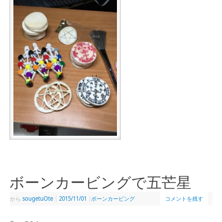
ボーンカービングで五芒星
から
sougetuOte
|
2015/11/01
|
ボーンカービング
コメントを残す