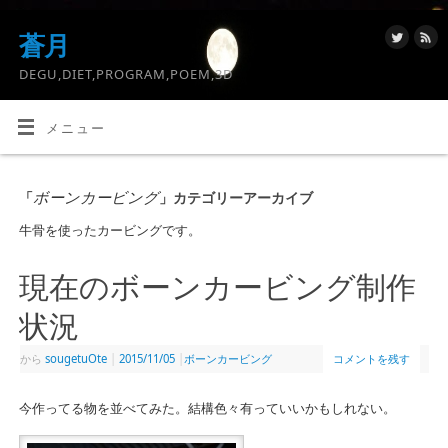
蒼月
DEGU,DIET,PROGRAM,POEM,3D
メニュー
ボーンカービング
「
」カテゴリーアーカイブ
牛骨を使ったカービングです。
現在のボーンカービング制作
状況
から
sougetuOte
|
2015/11/05
|
ボーンカービング
コメントを残す
今作ってる物を並べてみた。結構色々有っていいかもしれない。