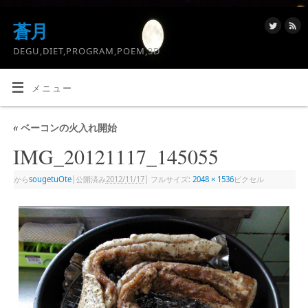
蒼月
DEGU,DIET,PROGRAM,POEM,3D
メニュー
«
ベーコンの火入れ開始
IMG_20121117_145055
から
sougetuOte
|
公開済み
2012/11/17
|
フルサイズ:
2048 × 1536
ピクセル