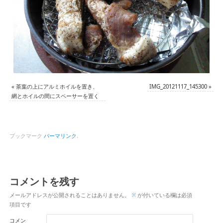
«
茶葉の上にアルミホイルを置き、
IMG_20121117_145300
»
網とホイルの間にスペーサーを置く
ブックマーク
パーマリンク
.
コメントを残す
メールアドレスが公開されることはありません。
※
が付いている欄は必須
項目です
コメン