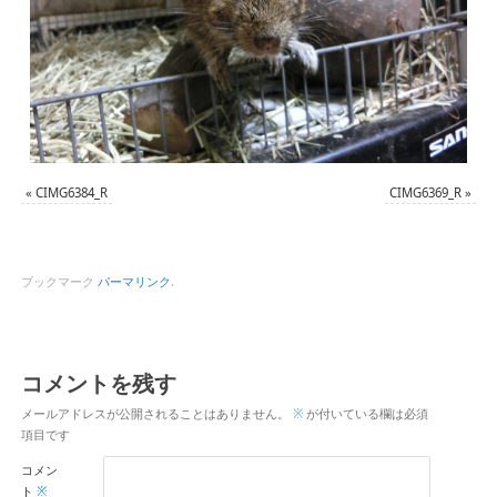
«
CIMG6384_R
CIMG6369_R
»
ブックマーク
パーマリンク
.
コメントを残す
メールアドレスが公開されることはありません。
※
が付いている欄は必須
項目です
コメン
ト
※