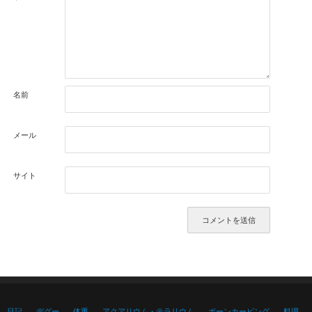
名前
メール
サイト
日記
デグー
体重
アクアリウム・テラリウム
ボーンカービング
料理