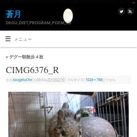
蒼月
DEGU,DIET,PROGRAM,POEM,3D
メニュー
«
デグー朝散歩４枚
CIMG6376_R
から
sougetuOte
|
公開済み
2015/02/16
|
フルサイズ:
1024 × 768
ピクセル