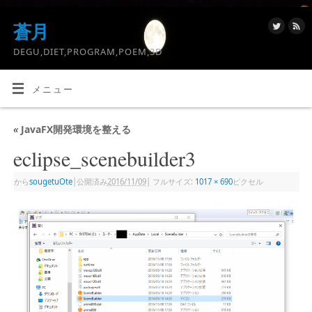
蒼月
DEGU,DIET,PROGRAM,POEM,3D
メニュー
«
JavaFX開発環境を整える
eclipse_scenebuilder3
から
sougetuOte
|
公開済み
2016/11/09
|
フルサイズ:
1017 × 690
ピクセル