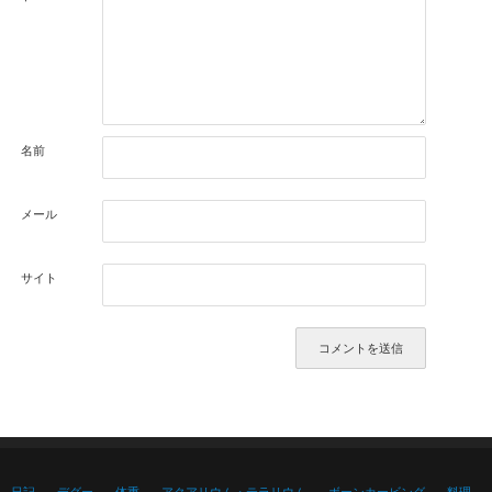
名前
メール
サイト
日記
デグー
体重
アクアリウム・テラリウム
ボーンカービング
料理