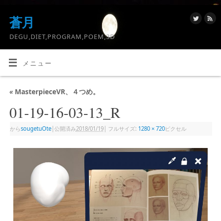
蒼月
DEGU,DIET,PROGRAM,POEM,3D
メニュー
«
MasterpieceVR、４つめ。
01-19-16-03-13_R
から
sougetuOte
|
公開済み
2018/01/19
|
フルサイズ:
1280 × 720
ピクセル