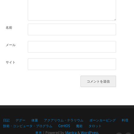
名前
メール
サイト
日記
デグー
体重
アクアリウム・テラリウム
ボーンカービング
料理
技術・コンピュータ・プログラム
CentOS
魔術
タロット
蒼月
| Powered by
Mantra
&
WordPress.