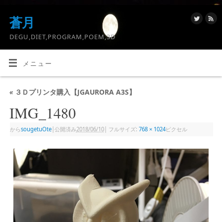
蒼月
DEGU,DIET,PROGRAM,POEM,3D
メニュー
«
３Ｄプリンタ購入【JGAURORA A3S】
IMG_1480
から
sougetuOte
|
公開済み
2018/06/10
|
フルサイズ:
768 × 1024
ピクセル