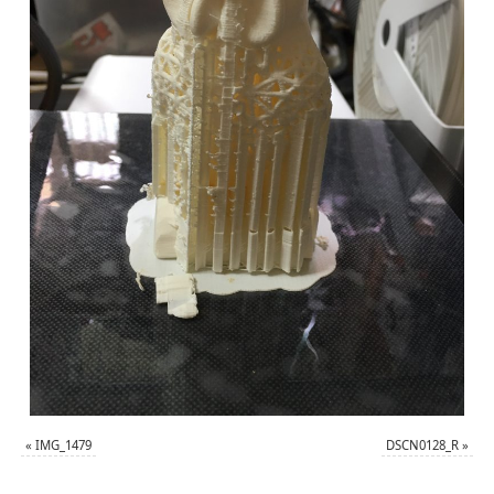
«
IMG_1479
DSCN0128_R
»