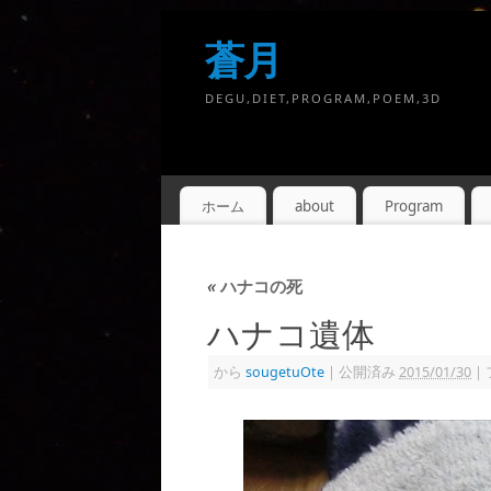
蒼月
DEGU,DIET,PROGRAM,POEM,3D
ホーム
about
Program
«
ハナコの死
ハナコ遺体
から
sougetuOte
|
公開済み
2015/01/30
|