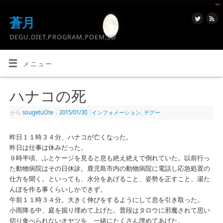
蒼月
DEGU,DIET,PROGRAM,POEM,3D
メニュー
ハナコの死
から
sougetuOte
|
2015/01/30
|
インフォメーション
,
デグー
昨日１１時３４分、ハナコが亡くなった。
昨日は仕事は休みだった。
９時半頃、ふとケージを見ると息も絶え絶えで倒れていた。以前行っ
た動物病院はその日休診。鹿児島市内の動物病院に電話し応急処置の
仕方を聞く。といっても、水分をあげること、姿勢を正すこと、湯た
んぽを作る事くらいしかできず。
午前１１時３４分。大きく伸びをするようにして息を引き取った。
小雨降る中、庭を掘り埋めて上げた。普段はタロウに邪魔されて思い
切り食べられないオヤツを、一緒にたくさん埋めてあげた。