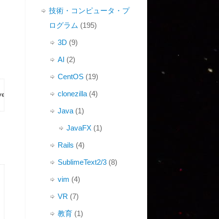
技術・コンピュータ・プ
ログラム
(195)
3D
(9)
AI
(2)
CentOS
(19)
clonezilla
(4)
vel libyaml-devel libffi-devel openssl-devel bzip2 autoc
Java
(1)
JavaFX
(1)
Rails
(4)
SublimeText2/3
(8)
vim
(4)
VR
(7)
教育
(1)