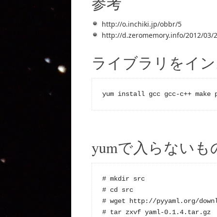
参考
http://o.inchiki.jp/obbr/5
http://d.zeromemory.info/2012/03/
ライブラリをイン
yum install gcc gcc-c++ make 
yumで入らないもの
# mkdir src

# cd src

# wget http://pyyaml.org/downl
# tar zxvf yaml-0.1.4.tar.gz
