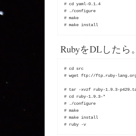
# cd yaml-0.1.4

# ./configure

# make

# make install
RubyをDLしたら
# cd src

# wget ftp://ftp.ruby-lang.org
# tar -xvzf ruby-1.9.3-p429.ta
# cd ruby-1.9.3-*

# ./configure

# make

# make install

# ruby -v