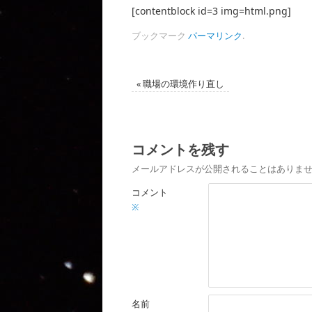
[contentblock id=3 img=html.png]
ブックマーク
パーマリンク
.
«
職場の環境作り直し
コメントを残す
メールアドレスが公開されることはありま
コメント
※
名前