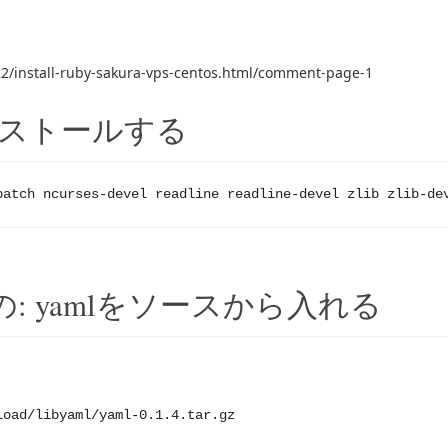
22/install-ruby-sakura-vps-centos.html/comment-page-1
ストールする
patch ncurses-devel readline readline-devel zlib zlib-de
: yamlをソースから入れる
oad/libyaml/yaml-0.1.4.tar.gz
