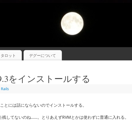
タロット
デグーについて
by1.9.3をインストールする
,
Rails
てないことには話にならないのでインストールする。
モ残してないのね……。とりあえずRVMとかは使わずに普通に入れる。