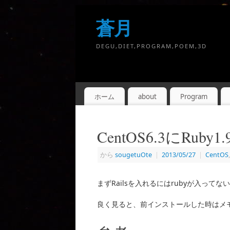
蒼月
DEGU,DIET,PROGRAM,POEM,3D
ホーム
about
Program
CentOS6.3にRu
から
sougetuOte
|
2013/05/27
|
CentOS
まずRailsを入れるにはrubyが入っ
良く見ると、前インストールした時はメ