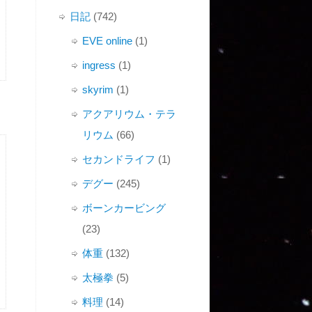
日記
(742)
EVE online
(1)
ingress
(1)
skyrim
(1)
アクアリウム・テラ
リウム
(66)
セカンドライフ
(1)
デグー
(245)
ボーンカービング
(23)
体重
(132)
太極拳
(5)
料理
(14)