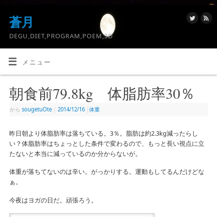
蒼月
DEGU,DIET,PROGRAM,POEM,3D
メニュー
朝食前79.8kg 体脂肪率30％
から
sougetuOte
|
2014/12/16
|
体重
昨日朝より体脂肪率は落ちている。3％。脂肪は約2.3kg減ったらし
い？体脂肪率はちょっとした条件で変わるので、もっと長い視点に立
たないと本当に減っているのか分からないが。
体重が落ちてないのは辛い。がっかりする。運動もしてるんだけどな
ぁ。
今夜はヨガの日だ。頑張ろう。