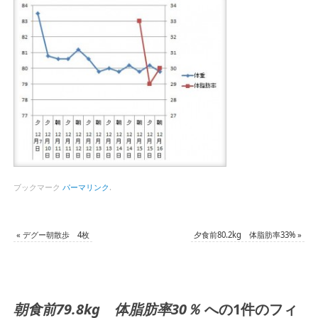
ブックマーク
パーマリンク
.
«
デグー朝散歩 4枚
夕食前80.2kg 体脂肪率33%
»
朝食前79.8kg 体脂肪率30％
への1件のフィ