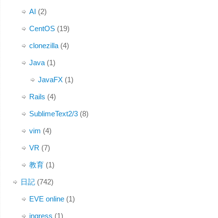
AI
(2)
CentOS
(19)
clonezilla
(4)
Java
(1)
JavaFX
(1)
Rails
(4)
SublimeText2/3
(8)
vim
(4)
VR
(7)
教育
(1)
日記
(742)
EVE online
(1)
ingress
(1)