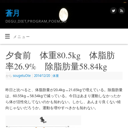
蒼月
DEGU,DIET,PROGRAM,POEM,3D
メニュー
夕食前 体重80.5kg 体脂肪
率26.9% 除脂肪量58.84kg
から
sougetuOte
|
2014/12/20
|
体重
昨日と比べると、体脂肪量が20.4kg→21.65kgで増えている。除脂肪量
は、60.55kg→58.54kgで減っている。今日はあまり運動しなかったか
ら体が活性化してないのかも知れない。しかし、あんまり良くない傾
向じゃないだろうか。運動を増やすべきかも知れない。