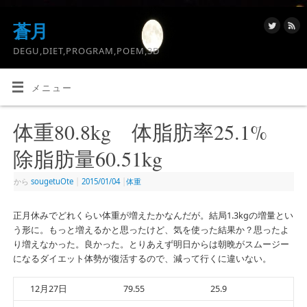
蒼月
DEGU,DIET,PROGRAM,POEM,3D
メニュー
体重80.8kg 体脂肪率25.1%
除脂肪量60.51kg
から
sougetuOte
|
2015/01/04
|
体重
正月休みでどれくらい体重が増えたかなんだが。結局1.3kgの増量とい
う形に。もっと増えるかと思ったけど、気を使った結果か？思ったよ
り増えなかった。良かった。とりあえず明日からは朝晩がスムージー
になるダイエット体勢が復活するので、減って行くに違いない。
12月27日
79.55
25.9