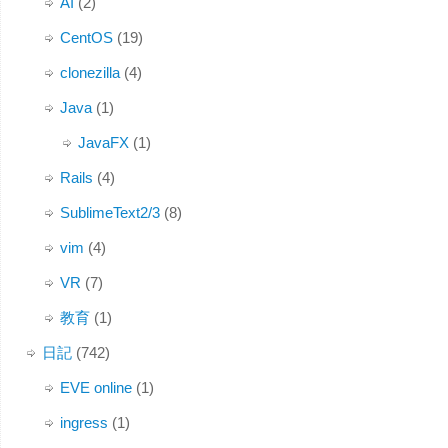
AI
(2)
CentOS
(19)
clonezilla
(4)
Java
(1)
JavaFX
(1)
Rails
(4)
SublimeText2/3
(8)
vim
(4)
VR
(7)
教育
(1)
日記
(742)
EVE online
(1)
ingress
(1)