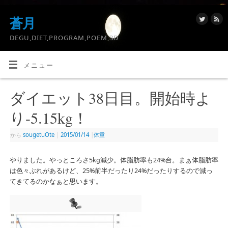
蒼月
DEGU,DIET,PROGRAM,POEM,3D
メニュー
ダイエット38日目。開始時よ
り-5.15kg！
から
sougetuOte
|
2015/01/14
|
体重
やりました。やっところさ5kg減少。体脂肪率も24%台。まぁ体脂肪率
は色々ぶれがあるけど、25%前半だったり24%だったりするので減っ
てきてるのかなぁと思います。