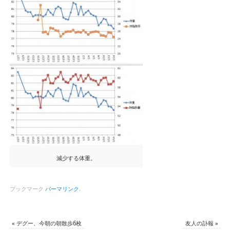
減少する体重。
ブックマーク
パーマリンク
.
«
デグー、今朝の朝散歩6枚
友人の訃報
»