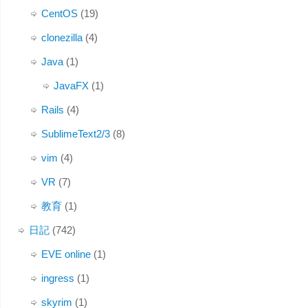
CentOS
(19)
clonezilla
(4)
Java
(1)
JavaFX
(1)
Rails
(4)
SublimeText2/3
(8)
vim
(4)
VR
(7)
教育
(1)
日記
(742)
EVE online
(1)
ingress
(1)
skyrim
(1)