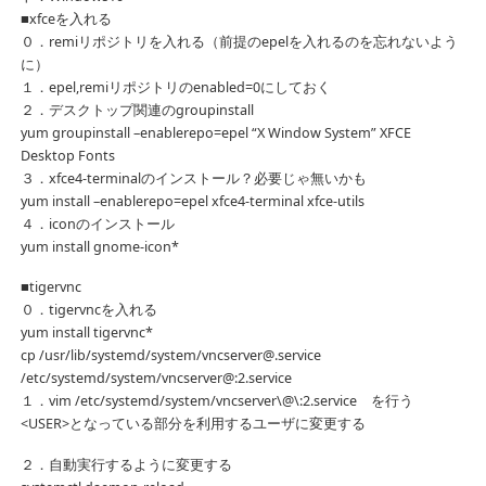
■xfceを入れる
０．remiリポジトリを入れる（前提のepelを入れるのを忘れないよう
に）
１．epel,remiリポジトリのenabled=0にしておく
２．デスクトップ関連のgroupinstall
yum groupinstall –enablerepo=epel “X Window System” XFCE
Desktop Fonts
３．xfce4-terminalのインストール？必要じゃ無いかも
yum install –enablerepo=epel xfce4-terminal xfce-utils
４．iconのインストール
yum install gnome-icon*
■tigervnc
０．tigervncを入れる
yum install tigervnc*
cp /usr/lib/systemd/system/vncserver@.service
/etc/systemd/system/vncserver@:2.service
１．vim /etc/systemd/system/vncserver\@\:2.service を行う
<USER>となっている部分を利用するユーザに変更する
２．自動実行するように変更する