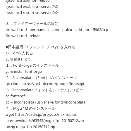
systemctl daemon-reload
systemctl enable vncserver@:2
systemctl restart vncserver@:2
３．ファイアーウォールの設定
firewall-cmd –permanent –zone=public –add-port=5902/tcp
firewall-cmd –reload
■日本語用TTFフォント（Ricty）を入れる
０．gitを入れる
yum install git
１．FontForge のインストール
yum install fontforge
２．Inconsolata（Font） のインストール
git clone https://github.com/google/fonts.git
３．Inconsolataフォントをシステムにコピー
cd fonts/ofl
cp -r inconsolata /usr/share/fonts/inconsolata
４．Migu 1M のインストール
wget https://osdn.jp/projects/mix-mplus-
ipa/downloads/63545/migu-1m-20150712.zip
unzip migu-1m-20150712.zip