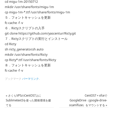
cd migu-1m-20150712
mkdir /usr/share/fonts/migu-1m
cp migu-1m-*.ttf /usr/share/fonts/migu-1m
５．フォントキャッシュを更新
fc-cache -f -v
６．Rictyスクリプトの入手
git clone https://github.com/yascentur/Ricty.git
７．Rictyスクリプトの実行とインストール
cd Ricty
sh ricty_generator.sh auto
mkdir /usr/share/fonts/Ricty
cp Ricty*.ttf /usr/share/fonts/Ricty
８．フォントキャッシュを更新
fc-cache -f -v
ブックマーク
パーマリンク
.
«
さくらVPSのCentOS7上に
CentOS7 + xfceで
Sublimetext3を使った開発環境を建
GoogleDrive（google-drive-
てる
ocamlfuse）をマウントする
»