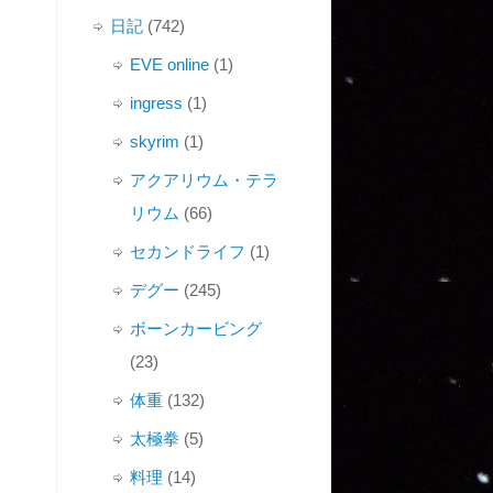
日記
(742)
EVE online
(1)
ingress
(1)
skyrim
(1)
アクアリウム・テラ
リウム
(66)
セカンドライフ
(1)
デグー
(245)
ボーンカービング
(23)
体重
(132)
太極拳
(5)
料理
(14)