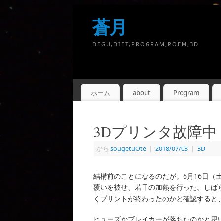
蒼月
DEGU,DIET,PROGRAM,POEM,3D
ホーム
about
Program
3Dプリンタ故障中
から
sougetuOte
|
2018/07/03
|
3D
結構前のことになるのだが。6月16日（
覆いを被せ、若干の加熱を行った。しば
くプリントが終わったのかと確認すると
ヒューズかブレイカーが落ちたのかと思