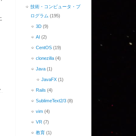
技術・コンピュータ・プ
ログラム
(195)
こ
3D
(9)
AI
(2)
CentOS
(19)
clonezilla
(4)
Java
(1)
JavaFX
(1)
»
Rails
(4)
SublimeText2/3
(8)
vim
(4)
VR
(7)
教育
(1)