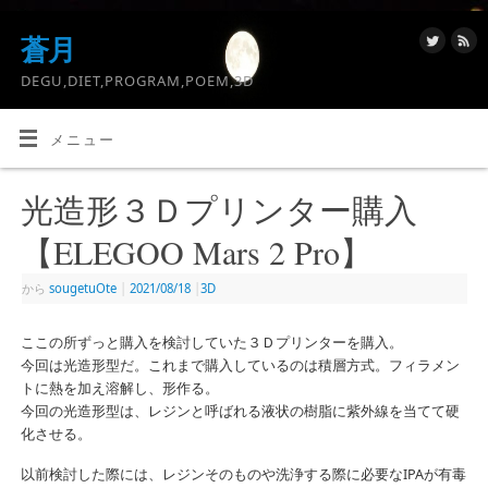
蒼月
DEGU,DIET,PROGRAM,POEM,3D
メニュー
光造形３Ｄプリンター購入
【ELEGOO Mars 2 Pro】
から
sougetuOte
|
2021/08/18
|
3D
ここの所ずっと購入を検討していた３Ｄプリンターを購入。
今回は光造形型だ。これまで購入しているのは
積層方式。フィラメン
トに熱を加え溶解し、形作る。
今回の光造形型は、レジンと呼ばれる液状の樹脂に紫外線を当てて硬
化させる。
以前検討した際には、レジンそのものや洗浄する際に必要なIPAが有毒