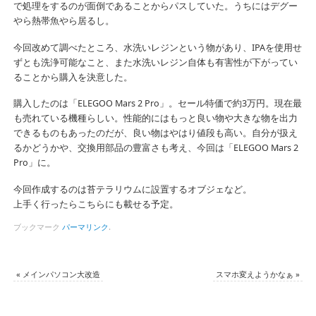
で処理をするのが面倒であることからパスしていた。うちにはデグー
やら熱帯魚やら居るし。
今回改めて調べたところ、水洗いレジンという物があり、IPAを使用せ
ずとも洗浄可能なこと、また水洗いレジン自体も有害性が下がってい
ることから購入を決意した。
購入したのは「ELEGOO Mars 2 Pro」。セール特価で約3万円。現在最
も売れている機種らしい。性能的にはもっと良い物や大きな物を出力
できるものもあったのだが、良い物はやはり値段も高い。自分が扱え
るかどうかや、交換用部品の豊富さも考え、今回は「ELEGOO Mars 2
Pro」に。
今回作成するのは苔テラリウムに設置するオブジェなど。
上手く行ったらこちらにも載せる予定。
ブックマーク
パーマリンク
.
«
メインパソコン大改造
スマホ変えようかなぁ
»