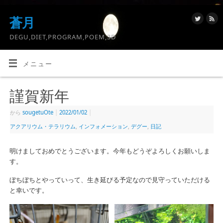
蒼月
DEGU,DIET,PROGRAM,POEM,3D
メニュー
謹賀新年
から
sougetuOte
|
2022/01/02
|
アクアリウム・テラリウム
,
インフォメーション
,
デグー
,
日記
明けましておめでとうございます。今年もどうぞよろしくお願いしま
す。
ぼちぼちとやっていって、生き延びる予定なので見守っていただける
と幸いです。