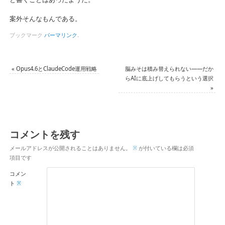
案外そんなもんである。
ブックマーク
パーマリンク
.
«
Opus4.6とClaudeCode運用戦略
脳みそは積み替えられない――だか
らAIに底上げしてもらうという選択
»
コメントを残す
メールアドレスが公開されることはありません。
※
が付いている欄は必須
項目です
コメン
ト
※