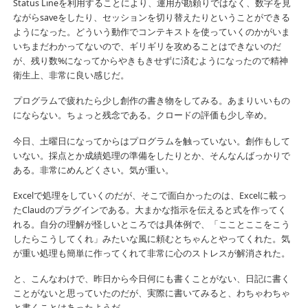
Status Lineを利用することにより、運用が勘頼りではなく、数字を見
ながらsaveをしたり、セッションを切り替えたりということができる
ようになった。どういう動作でコンテキストを使っていくのかがいま
いちまだわかってないので、ギリギリを攻めることはできないのだ
が、残り数%になってからやきもきせずに済むようになったので精神
衛生上、非常に良い感じだ。
プログラムで疲れたら少し創作の書き物をしてみる。あまりいいもの
にならない。ちょっと残念である。クロードの評価も少し辛め。
今日、土曜日になってからはプログラムを触っていない。創作もして
いない。採点とか成績処理の準備をしたりとか、そんなんばっかりで
ある。非常にめんどくさい。気が重い。
Excelで処理をしていくのだが、そこで面白かったのは、Excelに載っ
たClaudのプラグインである。大まかな指示を伝えると式を作ってく
れる。自分の理解が怪しいところでは具体例で、「こことここをこう
したらこうしてくれ」みたいな風に頼むとちゃんとやってくれた。気
が重い処理も簡単に作ってくれて非常に心のストレスが解消された。
と、こんなわけで、昨日から今日何にも書くことがない、日記に書く
ことがないと思っていたのだが、実際に書いてみると、わちゃわちゃ
と書くことはあったようだ。