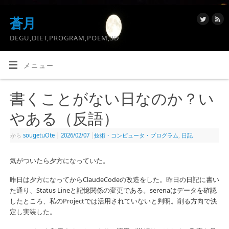
蒼月
DEGU,DIET,PROGRAM,POEM,3D
メニュー
書くことがない日なのか？い
やある（反語）
から
sougetuOte
|
2026/02/07
|
技術・コンピュータ・プログラム
,
日記
気がついたら夕方になっていた。
昨日は夕方になってからClaudeCodeの改造をした。昨日の日記に書い
た通り、Status Lineと記憶関係の変更である。serenaはデータを確認
したところ、私のProjectでは活用されていないと判明。削る方向で決
定し実装した。