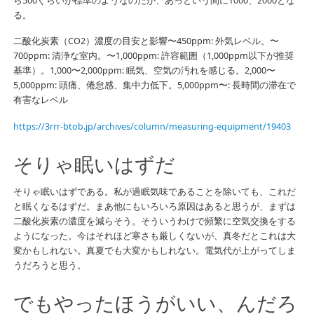
ら500ぐらいが標準のようなのだが、あっという間に1000、2000とな
る。
二酸化炭素（CO2）濃度の目安と影響〜450ppm: 外気レベル。〜
700ppm: 清浄な室内。〜1,000ppm: 許容範囲（1,000ppm以下が推奨
基準）。1,000〜2,000ppm: 眠気、空気の汚れを感じる。2,000〜
5,000ppm: 頭痛、倦怠感、集中力低下。5,000ppm〜: 長時間の滞在で
有害なレベル
https://3rrr-btob.jp/archives/column/measuring-equipment/19403
そりゃ眠いはずだ
そりゃ眠いはずである。私が過眠気味であることを除いても、これだ
と眠くなるはずだ。まあ他にもいろいろ原因はあると思うが、まずは
二酸化炭素の濃度を減らそう。そういうわけで頻繁に空気交換をする
ようになった。今はそれほど寒さも厳しくないが、真冬だとこれは大
変かもしれない。真夏でも大変かもしれない。電気代が上がってしま
うだろうと思う。
でもやったほうがいい、んだろ