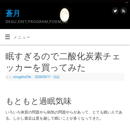
蒼月
DEGU,DIET,PROGRAM,POEM,3D
メニュー
眠すぎるので二酸化炭素チェ
ッカーを買ってみた
から
sougetuOte
|
2026/03/11
|
日記
もともと過眠気味
いろいろ体質の問題やら病気の問題やらがあって、とても眠い人であ
る。しかし最近は度を越して眠いことが多くなってきた。