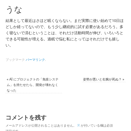
うな
結果として最近はさほど眠くならない。まだ実際に使い始めて10日ほ
どしか経ってないので、もう少し継続的に試す必要があるだろう。多
く寝ないで済むということは、それだけ活動時間が伸び、いろいろと
できる可能性が増える。過眠で悩む私にとってはそれだけでも嬉し
い。
ブックマーク
パーマリンク
.
«
AI にプロジェクトの「免疫システ
姿勢が悪いと右腕が死ぬ？
»
ム」を持たせたら、開発が壊れなく
なった
コメントを残す
メールアドレスが公開されることはありません。
※
が付いている欄は必須
項目です