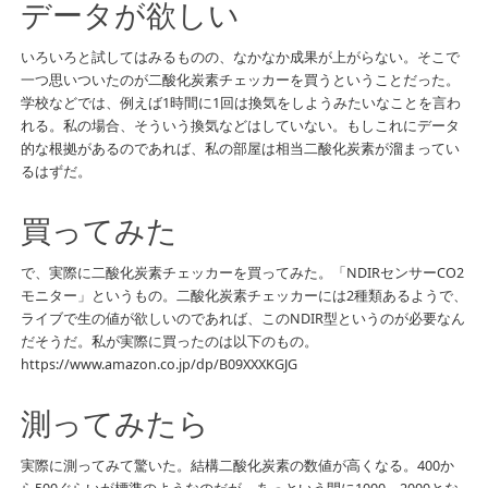
データが欲しい
いろいろと試してはみるものの、なかなか成果が上がらない。そこで
一つ思いついたのが二酸化炭素チェッカーを買うということだった。
学校などでは、例えば1時間に1回は換気をしようみたいなことを言わ
れる。私の場合、そういう換気などはしていない。もしこれにデータ
的な根拠があるのであれば、私の部屋は相当二酸化炭素が溜まってい
るはずだ。
買ってみた
で、実際に二酸化炭素チェッカーを買ってみた。「NDIRセンサーCO2
モニター」というもの。二酸化炭素チェッカーには2種類あるようで、
ライブで生の値が欲しいのであれば、このNDIR型というのが必要なん
だそうだ。私が実際に買ったのは以下のもの。
https://www.amazon.co.jp/dp/B09XXXKGJG
測ってみたら
実際に測ってみて驚いた。結構二酸化炭素の数値が高くなる。400か