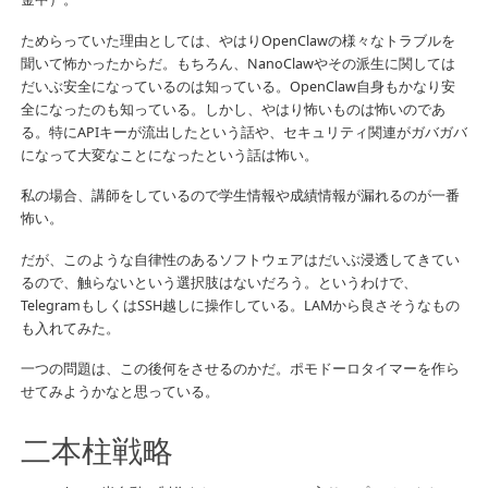
ためらっていた理由としては、やはりOpenClawの様々なトラブルを
聞いて怖かったからだ。もちろん、NanoClawやその派生に関しては
だいぶ安全になっているのは知っている。OpenClaw自身もかなり安
全になったのも知っている。しかし、やはり怖いものは怖いのであ
る。特にAPIキーが流出したという話や、セキュリティ関連がガバガバ
になって大変なことになったという話は怖い。
私の場合、講師をしているので学生情報や成績情報が漏れるのが一番
怖い。
だが、このような自律性のあるソフトウェアはだいぶ浸透してきてい
るので、触らないという選択肢はないだろう。というわけで、
TelegramもしくはSSH越しに操作している。LAMから良さそうなもの
も入れてみた。
一つの問題は、この後何をさせるのかだ。ポモドーロタイマーを作ら
せてみようかなと思っている。
二本柱戦略