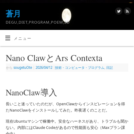
蒼月
DEGU,DIET,PROGRAM,POEM,3D
メニュー
Nano ClawとArs Contexta
から
sougetuOte
|
2026/04/12
|
技術・コンピュータ・プログラム
,
日記
NanoClaw導入
長いこと迷っていたのだが、OpenClawからインスピレーションを得
たNanoClawをインストールしてみた。昨夜遅くのことだ。
現在Ubuntuマシンで稼働中。安全なハーネスがあり、トラブルも聞か
ない。内部にはClaude Codeがあるので性能面も安心（Maxプラン課
金中）。