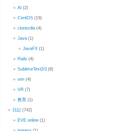
AI
(2)
CentOS
(19)
clonezilla
(4)
Java
(1)
JavaFX
(1)
Rails
(4)
SublimeText2/3
(8)
vim
(4)
VR
(7)
教育
(1)
日記
(742)
EVE online
(1)
ingress
(1)