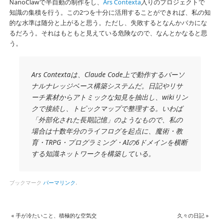
NanoClawで半自動の制作をし、
Ars Contexta
入りのプロジェクトで
知識の集積を行う。この2つを十分に活用することができれば、私の知
的な水準は随分と上がると思う。ただし、失敗するとなんかバカにな
るだろう。それはもともと見えている危険なので、なんとかなると思
う。
Ars Contextaは、Claude Code上で動作するパーソ
ナルナレッジベース構築システムだ。日記やリサ
ーチ素材からアトミックな知見を抽出し、wikiリン
クで接続し、トピックマップで整理する。いわば
「外部化された長期記憶」のようなもので、私の
場合は十数年分のライフログを起点に、魔術・教
育・TRPG・プログラミング・AIの6ドメインを横断
する知識ネットワークを構築している。
ブックマーク
パーマリンク
.
«
手が冷たいこと、積極的な空気交
久々の日記
»