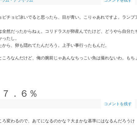
リウム・テラリウム
コメントを残す
ョビチョビ泳いでると思ったら、目が青い。こりゃあれですよ。ランプ
は全然だったからねぇ。コリドラスが卵産んでたけど、どうやら自分た
かったし。
たから、卵も隠れてたんだろう。上手い事行ったもんだ。
ところなんだけど、俺の腕前じゃあんなちっこい魚は撮れないわ。もち
。
率２７．６％
コメントを残す
ころ変わるので、あてになるのかな？大まかな基準にはなるんだろうけ