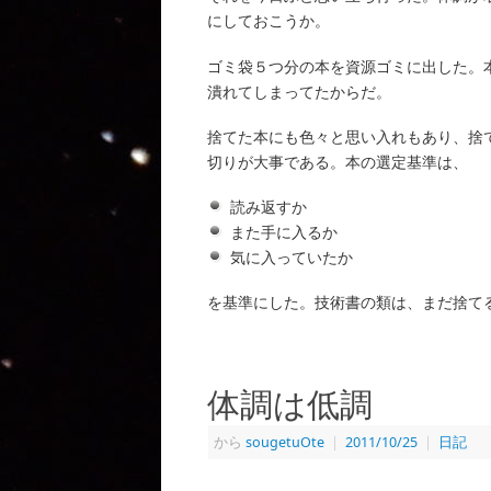
にしておこうか。
ゴミ袋５つ分の本を資源ゴミに出した。
潰れてしまってたからだ。
捨てた本にも色々と思い入れもあり、捨
切りが大事である。本の選定基準は、
読み返すか
また手に入るか
気に入っていたか
を基準にした。技術書の類は、まだ捨て
体調は低調
から
sougetuOte
|
2011/10/25
|
日記