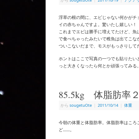
から
sougetuOte
|
2011/10/19
|
アクア
浮草の根の間に、エビじゃない何かがチ
イの赤ちゃんですよ。驚いたし嬉しい！
これまでエビは勝手に増えてたけど、魚
で食べちゃったみたいで稚魚は出てこな
ついこないだまで、モスがもっさりして
ホントはここで写真の一つでも貼りたい
っと大きくなったら何とか頑張ってみる
85.5kg 体脂肪
から
sougetuOte
|
2011/10/14
|
体重
今朝の体重と体脂肪率。体脂肪率はころ
ど……。