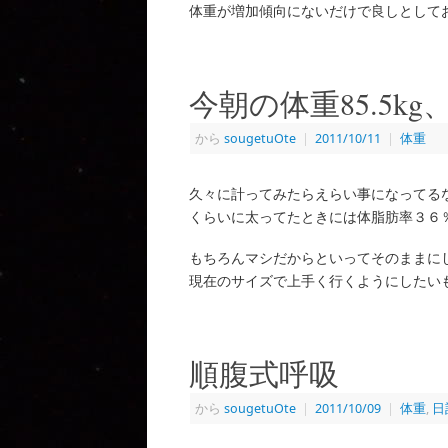
体重が増加傾向にないだけで良しとして
今朝の体重85.5k
から
sougetuOte
|
2011/10/11
|
体重
久々に計ってみたらえらい事になってる
くらいに太ってたときには体脂肪率３６
もちろんマシだからといってそのままに
現在のサイズで上手く行くようにしたい
順腹式呼吸
から
sougetuOte
|
2011/10/09
|
体重
,
日