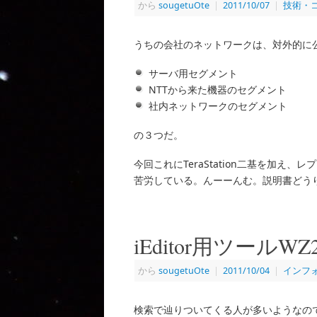
から
sougetuOte
|
2011/10/07
|
技術・
うちの会社のネットワークは、対外的に
サーバ用セグメント
NTTから来た機器のセグメント
社内ネットワークのセグメント
の３つだ。
今回これにTeraStation二基を加
苦労している。んーーんむ。説明書どう
iEditor用ツールWZ
から
sougetuOte
|
2011/10/04
|
インフ
検索で辿りついてくる人が多いようなの