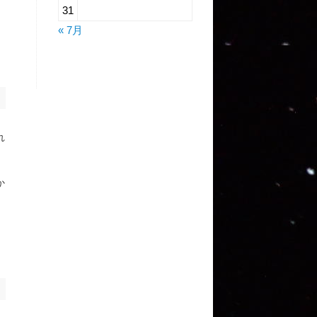
31
« 7月
れ
か