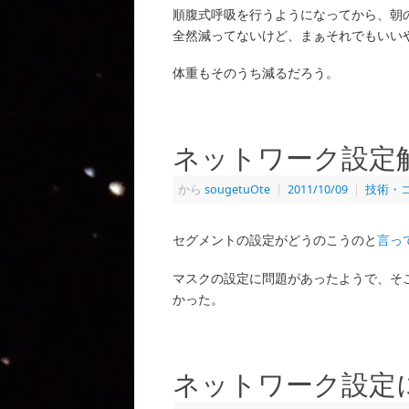
順腹式呼吸を行うようになってから、朝
全然減ってないけど、まぁそれでもいい
体重もそのうち減るだろう。
ネットワーク設定
から
sougetuOte
|
2011/10/09
|
技術・
セグメントの設定がどうのこうのと
言っ
マスクの設定に問題があったようで、そ
かった。
ネットワーク設定