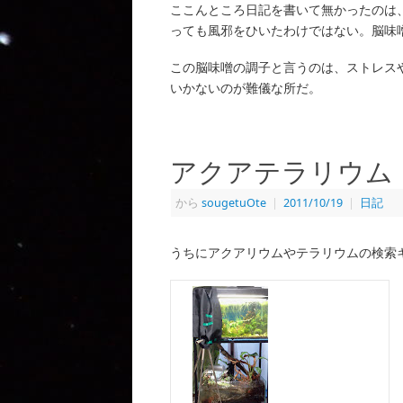
ここんところ日記を書いて無かったのは
っても風邪をひいたわけではない。脳味
この脳味噌の調子と言うのは、ストレス
いかないのが難儀な所だ。
アクアテラリウム
から
sougetuOte
|
2011/10/19
|
日記
うちにアクアリウムやテラリウムの検索