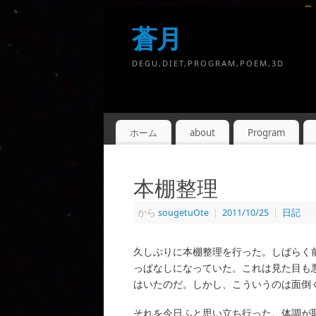
蒼月
DEGU,DIET,PROGRAM,POEM,3D
ホーム
about
Program
本棚整理
から
sougetuOte
|
2011/10/25
|
日記
久しぶりに本棚整理を行った。しばらく
っぱなしになっていた。これは見た目も
はいたのだ。しかし、こういうのは面倒
それを今日ふと思い立ち行った。体調が