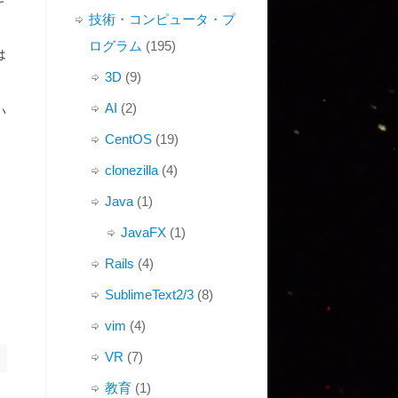
技術・コンピュータ・プ
ログラム
(195)
は
3D
(9)
AI
(2)
い
CentOS
(19)
clonezilla
(4)
Java
(1)
JavaFX
(1)
Rails
(4)
SublimeText2/3
(8)
vim
(4)
VR
(7)
教育
(1)