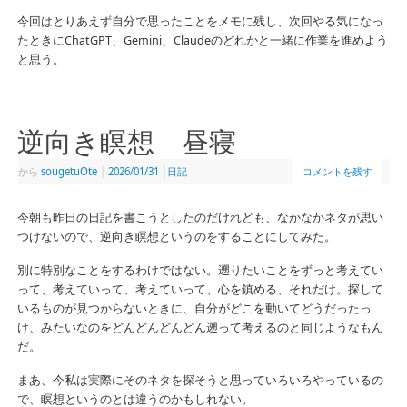
今回はとりあえず自分で思ったことをメモに残し、次回やる気になっ
たときにChatGPT、Gemini、Claudeのどれかと一緒に作業を進めよう
と思う。
逆向き瞑想 昼寝
から
sougetuOte
|
2026/01/31
|
日記
コメントを残す
今朝も昨日の日記を書こうとしたのだけれども、なかなかネタが思い
つけないので、逆向き瞑想というのをすることにしてみた。
別に特別なことをするわけではない。遡りたいことをずっと考えてい
って、考えていって、考えていって、心を鎮める、それだけ。探して
いるものが見つからないときに、自分がどこを動いてどうだったっ
け、みたいなのをどんどんどんどん遡って考えるのと同じようなもん
だ。
まあ、今私は実際にそのネタを探そうと思っていろいろやっているの
で、瞑想というのとは違うのかもしれない。