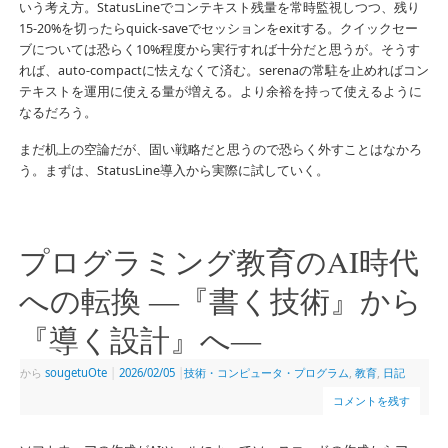
いう考え方。StatusLineでコンテキスト残量を常時監視しつつ、残り
15-20%を切ったらquick-saveでセッションをexitする。クイックセー
ブについては恐らく10%程度から実行すれば十分だと思うが。そうす
れば、auto-compactに怯えなくて済む。serenaの常駐を止めればコン
テキストを運用に使える量が増える。より余裕を持って使えるように
なるだろう。
まだ机上の空論だが、固い戦略だと思うので恐らく外すことはなかろ
う。まずは、StatusLine導入から実際に試していく。
プログラミング教育のAI時代
への転換 ―『書く技術』から
『導く設計』へ―
から
sougetuOte
|
2026/02/05
|
技術・コンピュータ・プログラム
,
教育
,
日記
コメントを残す