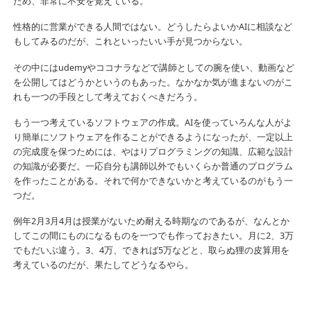
ため、非常に不安を覚えている。
性格的に営業ができる人間ではない。どうしたらよいかAIに相談など
もしてみるのだが、これといったいい手が見つからない。
その中にはudemyやココナラなどで講師としての腕を使い、動画など
を公開してはどうかというのもあった。なかなか気が進まないのがこ
れも一つの手段として考えておくべきだろう。
もう一つ考えているソフトウェアの作成。AIを使っていろんな人がよ
り簡単にソフトウェアを作ることができるようになったが、一定以上
の完成度を保つためには、やはりプログラミングの知識、広範な設計
の知識が必要だ。一応自分も講師以外でもいくらか普通のプログラム
を作ったことがある。それで何かできないかと考えているのがもう一
つだ。
例年2月3月4月は授業がないため耐える時期なのであるが、なんとか
してこの間にものになるものを一つでも作っておきたい。月に2、3万
でもだいぶ違う。3、4万、できれば5万などと、取らぬ狸の皮算用を
考えているのだが、果たしてどうなるやら。