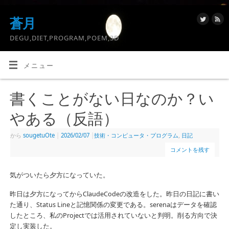
蒼月
DEGU,DIET,PROGRAM,POEM,3D
メニュー
書くことがない日なのか？い
やある（反語）
から
sougetuOte
|
2026/02/07
|
技術・コンピュータ・プログラム
,
日記
コメントを残す
気がついたら夕方になっていた。
昨日は夕方になってからClaudeCodeの改造をした。昨日の日記に書い
た通り、Status Lineと記憶関係の変更である。serenaはデータを確認
したところ、私のProjectでは活用されていないと判明。削る方向で決
定し実装した。