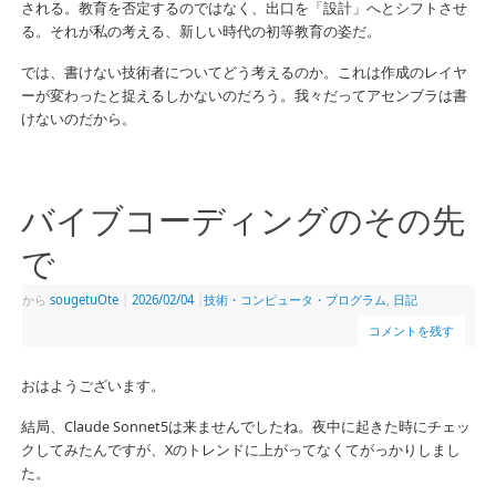
される。教育を否定するのではなく、出口を「設計」へとシフトさせ
る。それが私の考える、新しい時代の初等教育の姿だ。
では、書けない技術者についてどう考えるのか。これは作成のレイヤ
ーが変わったと捉えるしかないのだろう。我々だってアセンブラは書
けないのだから。
バイブコーディングのその先
で
から
sougetuOte
|
2026/02/04
|
技術・コンピュータ・プログラム
,
日記
コメントを残す
おはようございます。
結局、Claude Sonnet5は来ませんでしたね。夜中に起きた時にチェッ
クしてみたんですが、Xのトレンドに上がってなくてがっかりしまし
た。