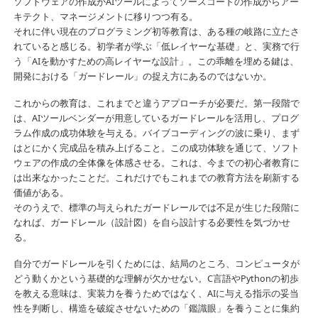
ソフトウェアの作成がAIツールによってソースコードの作成からアー
キテクト、マネージメントに移りつつ有る。
それに伴い現在のプログラミング初等教育は、ある種の岐路に立たさ
れていると感じる。初学者が学ぶ「低レイヤーな基礎」と、実務で行
う「AIを動かすための高レイヤーな設計」。この乖離を埋める鍵は、
開発における「ガードレール」の捉え方にあるのではないか。
これからの教育は、これまでと違うアプローチが必要だ。第一段階で
は、AIツールベンダーが用意しているガードレールを活用し、プログ
ラム作成の成功体験を与える。バイブコーディングの波に乗り、まず
はとにかく完成品を積み上げること。この成功体験を通じて、ソフト
ウェアの作成の全体像を体感させる。これは、今までの初心者教育に
は出来なかったことだ。これだけでもこれまでの教育方法を刷新する
価値がある。
そのうえで、標準の与えられたガードレールでは不足が生じた段階に
なれば、ガードレール（設計図）を自ら設計する必要性を気づかせ
る。
自分でガードレールを引くためには、結局のところ、コンピュータが
どう動くかという基礎的な理解が欠かせない。C言語やPythonの初歩
を教える意味は、実装力を養うためではなく、AIに与える指示の妥当
性を判断し、構造を破綻させないための「鑑識眼」を養うことに集約