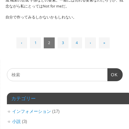
成 職業の合成 子孫などの要素。一般には売れる要素なのだろうが、残
念ながら私にとってはNot for meだ。
自分で作ってみるしかないかもしれない。
‹
1
2
3
4
›
»
OK
カテゴリー
インフォメーション
(17)
小説
(3)