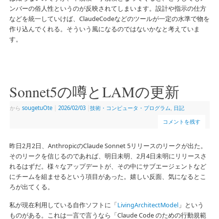
ンバーの俗人性というのが反映されてしまいます。設計や指示の仕方
などを統一していけば、ClaudeCodeなどのツールが一定の水準で物を
作り込んでくれる。そういう風になるのではないかなと考えていま
す。
Sonnet5の噂とLAMの更新
から
sougetuOte
|
2026/02/03
|
技術・コンピュータ・プログラム
,
日記
コメントを残す
昨日2月2日、AnthropicのClaude Sonnet 5リリースのリークが出た。
そのリークを信じるのであれば、明日未明、2月4日未明にリリースさ
れるはずだ。様々なアップデートが、その中にサブエージェントなど
にチームを組ませるという項目があった。嬉しい反面、気になるとこ
ろが出てくる。
私が現在利用している自作ソフトに「
LivingArchitectModel
」という
ものがある。これは一言で言うなら「Claude Code のための行動規範