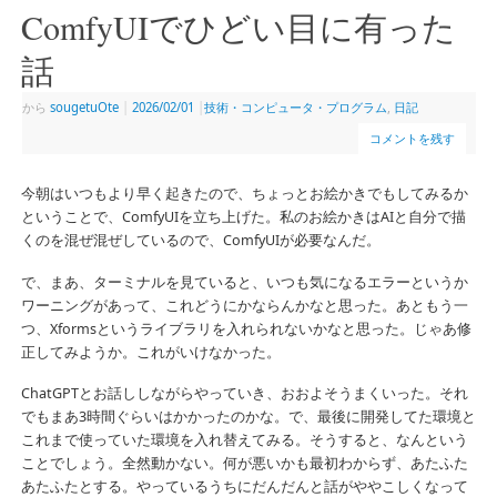
ComfyUIでひどい目に有った
話
から
sougetuOte
|
2026/02/01
|
技術・コンピュータ・プログラム
,
日記
コメントを残す
今朝はいつもより早く起きたので、ちょっとお絵かきでもしてみるか
ということで、ComfyUIを立ち上げた。私のお絵かきはAIと自分で描
くのを混ぜ混ぜしているので、ComfyUIが必要なんだ。
で、まあ、ターミナルを見ていると、いつも気になるエラーというか
ワーニングがあって、これどうにかならんかなと思った。あともう一
つ、Xformsというライブラリを入れられないかなと思った。じゃあ修
正してみようか。これがいけなかった。
ChatGPTとお話ししながらやっていき、おおよそうまくいった。それ
でもまあ3時間ぐらいはかかったのかな。で、最後に開発してた環境と
これまで使っていた環境を入れ替えてみる。そうすると、なんという
ことでしょう。全然動かない。何が悪いかも最初わからず、あたふた
あたふたとする。やっているうちにだんだんと話がややこしくなって