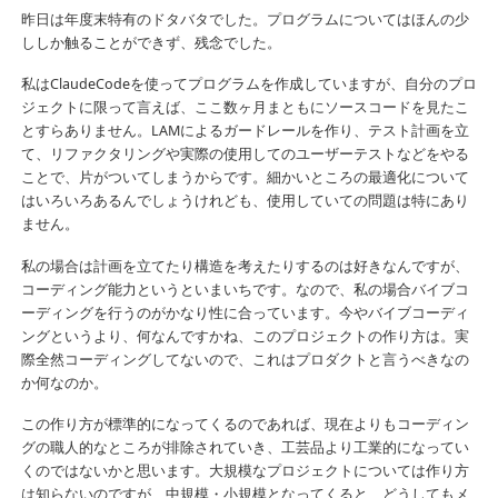
昨日は年度末特有のドタバタでした。プログラムについてはほんの少
ししか触ることができず、残念でした。
私はClaudeCodeを使ってプログラムを作成していますが、自分のプロ
ジェクトに限って言えば、ここ数ヶ月まともにソースコードを見たこ
とすらありません。LAMによるガードレールを作り、テスト計画を立
て、リファクタリングや実際の使用してのユーザーテストなどをやる
ことで、片がついてしまうからです。細かいところの最適化について
はいろいろあるんでしょうけれども、使用していての問題は特にあり
ません。
私の場合は計画を立てたり構造を考えたりするのは好きなんですが、
コーディング能力というといまいちです。なので、私の場合バイブコ
ーディングを行うのがかなり性に合っています。今やバイブコーディ
ングというより、何なんですかね、このプロジェクトの作り方は。実
際全然コーディングしてないので、これはプロダクトと言うべきなの
か何なのか。
この作り方が標準的になってくるのであれば、現在よりもコーディン
グの職人的なところが排除されていき、工芸品より工業的になってい
くのではないかと思います。大規模なプロジェクトについては作り方
は知らないのですが、中規模・小規模となってくると、どうしてもメ