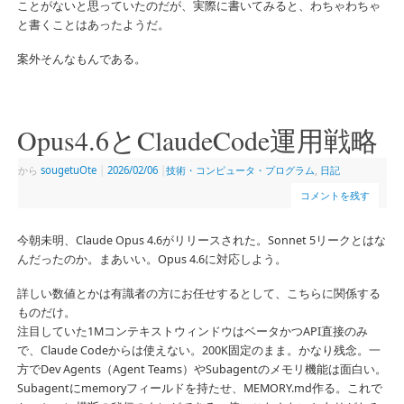
ことがないと思っていたのだが、実際に書いてみると、わちゃわちゃ
と書くことはあったようだ。
案外そんなもんである。
Opus4.6とClaudeCode運用戦略
から
sougetuOte
|
2026/02/06
|
技術・コンピュータ・プログラム
,
日記
コメントを残す
今朝未明、Claude Opus 4.6がリリースされた。Sonnet 5リークとはな
んだったのか。まあいい。Opus 4.6に対応しよう。
詳しい数値とかは有識者の方にお任せするとして、こちらに関係する
ものだけ。
注目していた1MコンテキストウィンドウはベータかつAPI直接のみ
で、Claude Codeからは使えない。200K固定のまま。かなり残念。一
方でDev Agents（Agent Teams）やSubagentのメモリ機能は面白い。
Subagentにmemoryフィールドを持たせ、MEMORY.md作る。これで