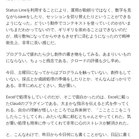
Status Lineを利用することにより、運用が勘頼りではなく、数字を見
ながらsaveをしたり、セッションを切り替えたりということができる
ようになった。どういう動作でコンテキストを使っていくのかがいま
いちまだわかってないので、ギリギリを攻めることはできないのだ
が、残り数%になってからやきもきせずに済むようになったので精神
衛生上、非常に良い感じだ。
プログラムで疲れたら少し創作の書き物をしてみる。あまりいいもの
にならない。ちょっと残念である。クロードの評価も少し辛め。
今日、土曜日になってからはプログラムを触っていない。創作もして
いない。採点とか成績処理の準備をしたりとか、そんなんばっかりで
ある。非常にめんどくさい。気が重い。
Excelで処理をしていくのだが、そこで面白かったのは、Excelに載っ
たClaudのプラグインである。大まかな指示を伝えると式を作ってく
れる。自分の理解が怪しいところでは具体例で、「こことここをこう
したらこうしてくれ」みたいな風に頼むとちゃんとやってくれた。気
が重い処理も簡単に作ってくれて非常に心のストレスが解消された。
と、こんなわけで、昨日から今日何にも書くことがない、日記に書く