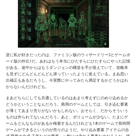
逆に私が好きだったのは、ファミコン版のウィザードリー3とゲームボ
ーイ版の外伝1だ。あれはもう本当にひたすらにひたすらにやった記憶
がある。途中からはもうダンジョンの構造を手が覚えていて、攻略本
も見ずにどんどんどんどん潜っていったように覚えている。まあ思い
出補正もあるだろうし、今実際にやってみたら満足するかどうかはわ
からないんだけれども。
まあどちらにしても共通しているのはあまり考えずにのめり込めるか
どうかということなんだろう。商用のゲームとしては、引き込む要素
が薄くてあまり売りがないかもしれない。おそらく、だからそういう
ものは作られてないんだろう。あと、ボリュームが少ない。たまにゲ
ームをどんなものがあるか検索するんだけれども1本のゲームで長時間
ゲームができるというのが売りのようだ。やり込み要素 アイテムの合