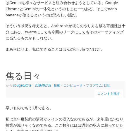
はGeminiを様々なサービスと組み合わせようとしている。Google
ChromeとGeminiの一体化というのもまた一つある。そこでnano
bananaが使えるというのは恐ろしい話だ。
そういう状況を考えると、Anthropicが彼らのやり方を破る可能性は十
分にある。swarmにしても今回のリークにしてもそのマーケティング
に当たるものかもしれない。
まあ何にせよ、私にできることはほんの少し待つだけだ。
焦る日々
から
sougetuOte
|
2026/02/02
|
技術・コンピュータ・プログラム
,
日記
コメントを残す
早いものでもう2月である。
私は単年度契約の講師がメインの収入なのであるが、来年度はかなり
授業が減りそうなのである。ここ数年はほぼ講師の収入に頼っていた