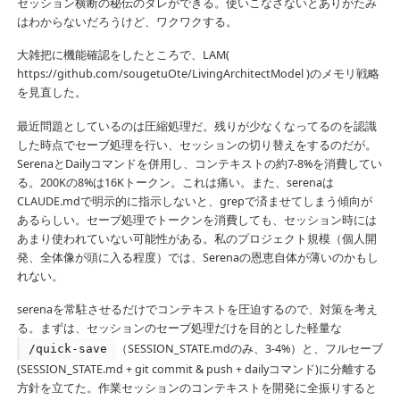
セッション横断の秘伝のタレができる。使いこなさないとありがたみ
はわからないだろうけど、ワクワクする。
大雑把に機能確認をしたところで、LAM(
https://github.com/sougetuOte/LivingArchitectModel )のメモリ戦略
を見直した。
最近問題としているのは圧縮処理だ。残りが少なくなってるのを認識
した時点でセーブ処理を行い、セッションの切り替えをするのだが。
SerenaとDailyコマンドを併用し、コンテキストの約7-8%を消費してい
る。200Kの8%は16Kトークン。これは痛い。また、serenaは
CLAUDE.mdで明示的に指示しないと、grepで済ませてしまう傾向が
あるらしい。セーブ処理でトークンを消費しても、セッション時には
あまり使われていない可能性がある。私のプロジェクト規模（個人開
発、全体像が頭に入る程度）では、Serenaの恩恵自体が薄いのかもし
れない。
serenaを常駐させるだけでコンテキストを圧迫するので、対策を考え
る。まずは、セッションのセーブ処理だけを目的とした軽量な
（SESSION_STATE.mdのみ、3-4%）と、フルセーブ
/quick-save
(SESSION_STATE.md + git commit & push + dailyコマンド)に分離する
方針を立てた。作業セッションのコンテキストを開発に全振りすると