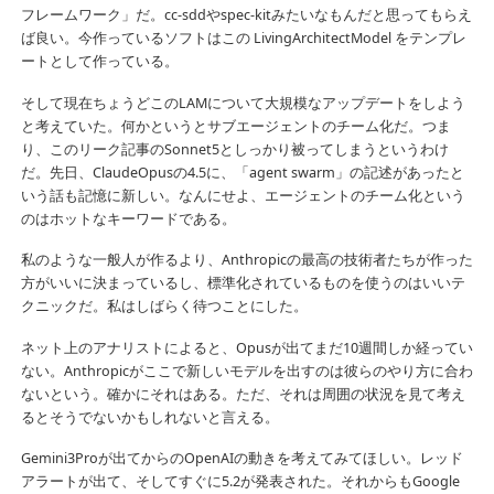
フレームワーク」だ。cc-sddやspec-kitみたいなもんだと思ってもらえ
ば良い。今作っているソフトはこの LivingArchitectModel をテンプレ
ートとして作っている。
そして現在ちょうどこのLAMについて大規模なアップデートをしよう
と考えていた。何かというとサブエージェントのチーム化だ。つま
り、このリーク記事のSonnet5としっかり被ってしまうというわけ
だ。先日、ClaudeOpusの4.5に、「agent swarm」の記述があったと
いう話も記憶に新しい。なんにせよ、エージェントのチーム化という
のはホットなキーワードである。
私のような一般人が作るより、Anthropicの最高の技術者たちが作った
方がいいに決まっているし、標準化されているものを使うのはいいテ
クニックだ。私はしばらく待つことにした。
ネット上のアナリストによると、Opusが出てまだ10週間しか経ってい
ない。Anthropicがここで新しいモデルを出すのは彼らのやり方に合わ
ないという。確かにそれはある。ただ、それは周囲の状況を見て考え
るとそうでないかもしれないと言える。
Gemini3Proが出てからのOpenAIの動きを考えてみてほしい。レッド
アラートが出て、そしてすぐに5.2が発表された。それからもGoogle