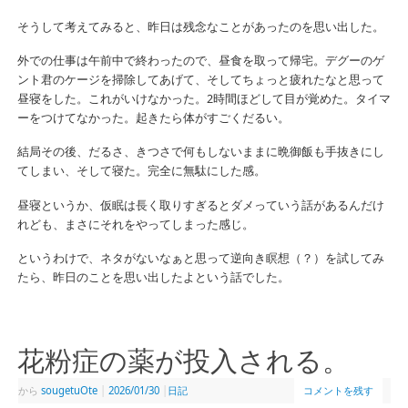
そうして考えてみると、昨日は残念なことがあったのを思い出した。
外での仕事は午前中で終わったので、昼食を取って帰宅。デグーのゲ
ント君のケージを掃除してあげて、そしてちょっと疲れたなと思って
昼寝をした。これがいけなかった。2時間ほどして目が覚めた。タイマ
ーをつけてなかった。起きたら体がすごくだるい。
結局その後、だるさ、きつさで何もしないままに晩御飯も手抜きにし
てしまい、そして寝た。完全に無駄にした感。
昼寝というか、仮眠は長く取りすぎるとダメっていう話があるんだけ
れども、まさにそれをやってしまった感じ。
というわけで、ネタがないなぁと思って逆向き瞑想（？）を試してみ
たら、昨日のことを思い出したよという話でした。
花粉症の薬が投入される。
から
sougetuOte
|
2026/01/30
|
日記
コメントを残す