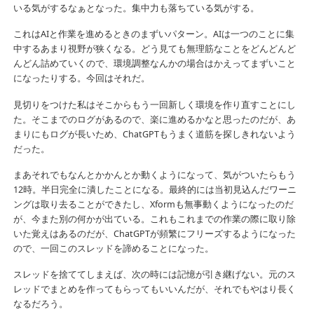
いる気がするなぁとなった。集中力も落ちている気がする。
これはAIと作業を進めるときのまずいパターン。AIは一つのことに集
中するあまり視野が狭くなる。どう見ても無理筋なことをどんどんど
んどん詰めていくので、環境調整なんかの場合はかえってまずいこと
になったりする。今回はそれだ。
見切りをつけた私はそこからもう一回新しく環境を作り直すことにし
た。そこまでのログがあるので、楽に進めるかなと思ったのだが、あ
まりにもログが長いため、ChatGPTもうまく道筋を探しきれないよう
だった。
まあそれでもなんとかかんとか動くようになって、気がついたらもう
12時。半日完全に潰したことになる。最終的には当初見込んだワーニ
ングは取り去ることができたし、Xformも無事動くようになったのだ
が、今また別の何かが出ている。これもこれまでの作業の際に取り除
いた覚えはあるのだが、ChatGPTが頻繁にフリーズするようになった
ので、一回このスレッドを諦めることになった。
スレッドを捨ててしまえば、次の時には記憶が引き継げない。元のス
レッドでまとめを作ってもらってもいいんだが、それでもやはり長く
なるだろう。