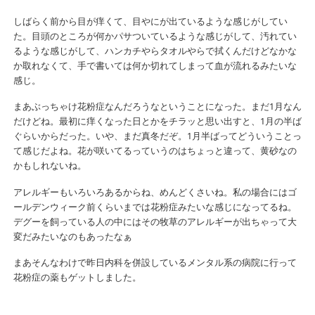
しばらく前から目が痒くて、目やにが出ているような感じがしてい
た。目頭のところが何かパサついているような感じがして、汚れてい
るような感じがして、ハンカチやらタオルやらで拭くんだけどなかな
か取れなくて、手で書いては何か切れてしまって血が流れるみたいな
感じ。
まあぶっちゃけ花粉症なんだろうなということになった。まだ1月なん
だけどね。最初に痒くなった日とかをチラッと思い出すと、1月の半ば
ぐらいからだった。いや、まだ真冬だぞ。1月半ばってどういうことっ
て感じだよね。花が咲いてるっていうのはちょっと違って、黄砂なの
かもしれないね。
アレルギーもいろいろあるからね、めんどくさいね。私の場合にはゴ
ールデンウィーク前くらいまでは花粉症みたいな感じになってるね。
デグーを飼っている人の中にはその牧草のアレルギーが出ちゃって大
変だみたいなのもあったなぁ
まあそんなわけで昨日内科を併設しているメンタル系の病院に行って
花粉症の薬もゲットしました。